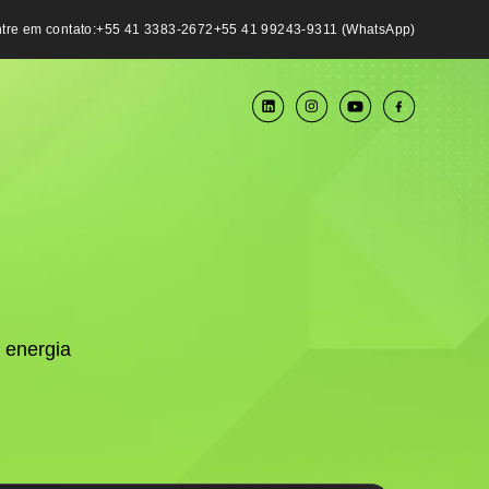
tre em contato:
+55 41 3383-2672
+55 41 99243-9311 (WhatsApp)
 energia