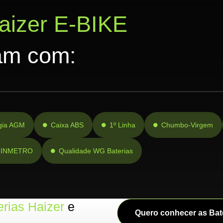
aizer E-BIKE
am com:
gia AGM
Caixa ABS
1º Linha
Chumbo-Virgem
lo INMETRO
Qualidade WG Baterias
erias Haizer
e
Quero conhecer as Bate