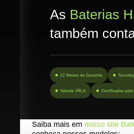
As
Baterias H
também cont
12 Meses de Garantia
Tecnolo
Valvúla VRLA
Certificadas pe
Saiba mais em
nosso site Bat
conheça nossos modelos: