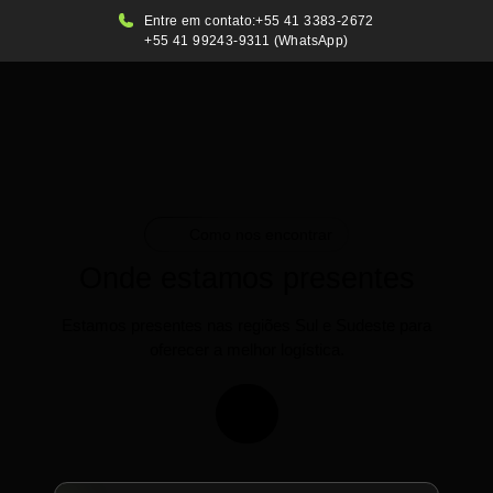
Entre em contato:
+55 41 3383-2672
+55 41 99243-9311 (WhatsApp)
Como nos encontrar
Onde estamos presentes
Estamos presentes nas regiões Sul e Sudeste para
oferecer a melhor logística.